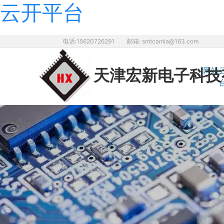
云开平台
电话:15620726291
邮箱: smtcamla@163.com
网站
天津宏新电子
科技