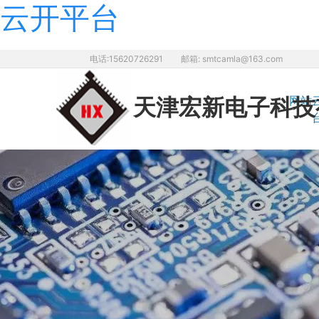
云开平台
电话:15620726291
邮箱: smtcamla@163.com
网站
天津宏新电子
科技